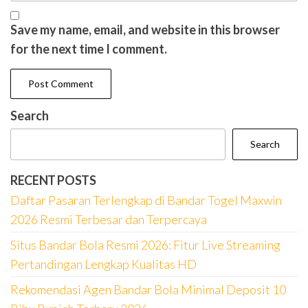
Save my name, email, and website in this browser
for the next time I comment.
Search
Search
RECENT POSTS
Daftar Pasaran Terlengkap di Bandar Togel Maxwin
2026 Resmi Terbesar dan Terpercaya
Situs Bandar Bola Resmi 2026: Fitur Live Streaming
Pertandingan Lengkap Kualitas HD
Rekomendasi Agen Bandar Bola Minimal Deposit 10