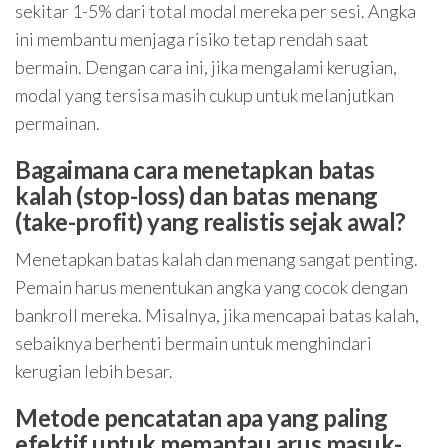
sekitar 1-5% dari total modal mereka per sesi. Angka
ini membantu menjaga risiko tetap rendah saat
bermain. Dengan cara ini, jika mengalami kerugian,
modal yang tersisa masih cukup untuk melanjutkan
permainan.
Bagaimana cara menetapkan batas
kalah (stop-loss) dan batas menang
(take-profit) yang realistis sejak awal?
Menetapkan batas kalah dan menang sangat penting.
Pemain harus menentukan angka yang cocok dengan
bankroll mereka. Misalnya, jika mencapai batas kalah,
sebaiknya berhenti bermain untuk menghindari
kerugian lebih besar.
Metode pencatatan apa yang paling
efektif untuk memantau arus masuk-