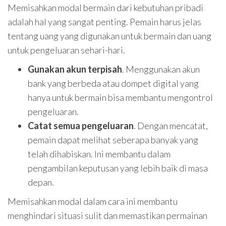
Memisahkan modal bermain dari kebutuhan pribadi
adalah hal yang sangat penting. Pemain harus jelas
tentang uang yang digunakan untuk bermain dan uang
untuk pengeluaran sehari-hari.
Gunakan akun terpisah
. Menggunakan akun
bank yang berbeda atau dompet digital yang
hanya untuk bermain bisa membantu mengontrol
pengeluaran.
Catat semua pengeluaran
. Dengan mencatat,
pemain dapat melihat seberapa banyak yang
telah dihabiskan. Ini membantu dalam
pengambilan keputusan yang lebih baik di masa
depan.
Memisahkan modal dalam cara ini membantu
menghindari situasi sulit dan memastikan permainan