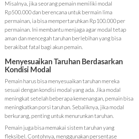
Misalnya, jika seorang pemain memiliki modal
Rp500.000 dan berencana untuk bermain lima
permainan, ia bisa mempertaruhkan Rp100.000 per
permainan. Ini membantu menjaga agar modal tetap
aman dan mencegah taruhan berlebihan yang bisa
berakibat fatal bagi akun pemain.
Menyesuaikan Taruhan Berdasarkan
Kondisi Modal
Pemain harus bisa menyesuaikan taruhan mereka
sesuai dengan kondisi modal yang ada. Jika modal
meningkat setelah beberapa kemenangan, pemain bisa
meningkatkan porsi taruhan. Sebaliknya, jika modal
berkurang, penting untuk menurunkan taruhan.
Pemain juga bisa memakai sistem taruhan yang
fleksibel. Contohnya, menggunakan persentase