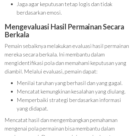
Jaga agar keputusan tetap logis dan tidak
berdasarkan emosi.
Mengevaluasi Hasil Permainan Secara
Berkala
Pemain sebaiknya melakukan evaluasi hasil permainan
mereka secara berkala. Ini membantu dalam
mengidentifikasi pola dan memahami keputusan yang
diambil. Melalui evaluasi, pemain dapat:
Menilai taruhan yang berhasil dan yang gagal.
Mencatat kemungkinan kesalahan yang diulang.
Memperbaiki strategi berdasarkan informasi
yang didapat.
Mencatat hasil dan mengembangkan pemahaman
mengenai pola permainan bisa membantu dalam