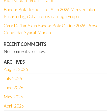
Ribu Rupiah Terbaru 2026
Bandar Bola Terbesar di Asia 2026 Menyediakan
Pasaran Liga Champions dan Liga Eropa
Cara Daftar Akun Bandar Bola Online 2026: Proses
Cepat dan Syarat Mudah
RECENT COMMENTS
No comments to show.
ARCHIVES
August 2026
July 2026
June 2026
May 2026
April 2026