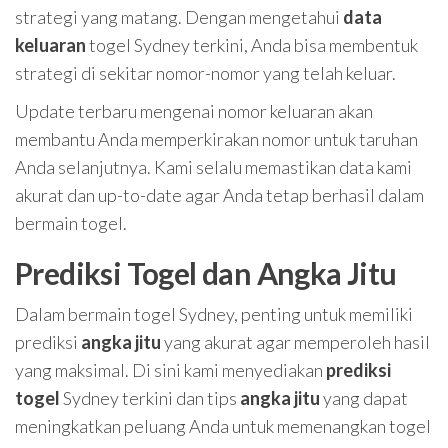
strategi yang matang. Dengan mengetahui
data
keluaran
togel Sydney terkini, Anda bisa membentuk
strategi di sekitar nomor-nomor yang telah keluar.
Update terbaru mengenai nomor keluaran akan
membantu Anda memperkirakan nomor untuk taruhan
Anda selanjutnya. Kami selalu memastikan data kami
akurat dan up-to-date agar Anda tetap berhasil dalam
bermain togel.
Prediksi Togel dan Angka Jitu
Dalam bermain togel Sydney, penting untuk memiliki
prediksi
angka jitu
yang akurat agar memperoleh hasil
yang maksimal. Di sini kami menyediakan
prediksi
togel
Sydney terkini dan tips
angka jitu
yang dapat
meningkatkan peluang Anda untuk memenangkan togel