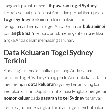
Jangan lupa untuk memilih
pasaran togel Sydney
terbaik sesuai preferensi Anda dan perhatikan update
togel Sydney terkini
untuk memaksimalkan
pengalaman bermain togel Anda. Gunakan
buku mimpi
dan
angka main
terbaru untuk meningkatkan prediksi
angka Anda dalam memasang taruhan.
Data Keluaran Togel Sydney
Terkini
Anda ingin memaksimalkan peluang Anda dalam
bermain togel Sydney? Yang perlu Anda lakukan adalah
mempelajari
data keluaran
Sydney terkini yang kami
sediakan di sini! Dapatkan informasi lengkap mengenai
nomor keluar
pada
pasaran togel Sydney
teranyar.
Tentu saja, memenangkan taruhan togel membutuhkan