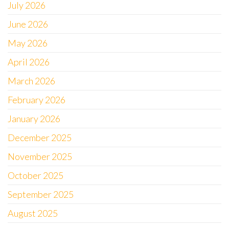
July 2026
June 2026
May 2026
April 2026
March 2026
February 2026
January 2026
December 2025
November 2025
October 2025
September 2025
August 2025