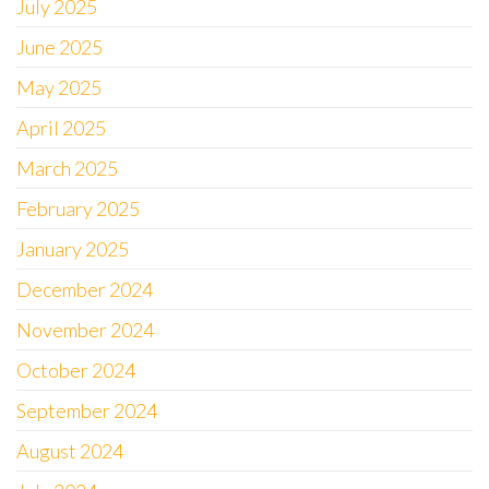
July 2025
June 2025
May 2025
April 2025
March 2025
February 2025
January 2025
December 2024
November 2024
October 2024
September 2024
August 2024