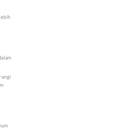
lebih
dalam
rangi
im
imum