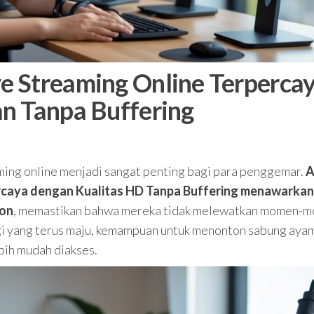
e Streaming Online Terperca
n Tanpa Buffering
ming online menjadi sangat penting bagi para penggemar.
A
rcaya dengan Kualitas HD Tanpa Buffering menawarkan
ton
, memastikan bahwa mereka tidak melewatkan momen-
i yang terus maju, kemampuan untuk menonton sabung aya
ebih mudah diakses.