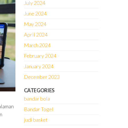
July 2024
June 2024
May 2024
April 2024
March 2024
February 2024
January 2024
December 2023
CATEGORIES
bandar bola
galaman
Bandar Togel
n
judi basket