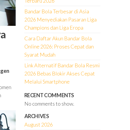
Terbaru 2026
Bandar Bola Terbesar di Asia
2026 Menyediakan Pasaran Liga
Champions dan Liga Eropa
ya
Cara Daftar Akun Bandar Bola
Online 2026: Proses Cepat dan
Syarat Mudah
Link Alternatif Bandar Bola Resmi
gen
2026 Bebas Blokir Akses Cepat
Melalui Smartphone
momen
RECENT COMMENTS
m
No comments to show.
ARCHIVES
August 2026