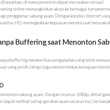
 ditawarkan, di mana penonton dapat merasakan sensasi
streaming online memungkinkan akses ke berbagai turnamen 
 bagi penggemar sabung ayam. Dengan koneksi internet yang
kualitas HD, meningkatkan kepuasan mereka saat menyaksi
anpa Buffering saat Menonton Sa
anpa buffering memberikan pengalaman yang lebih memua
ual yang jernih, tetapi juga mencerminkan kemajuan teknol
HD
m menonton sabung ayam. Dengan resolusi 1080p, detail ga
on dapat melihat setiap gerakan ayam secara rinci, termasuk