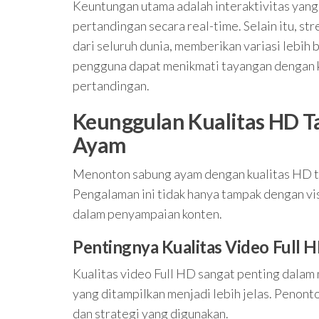
Keuntungan utama adalah interaktivitas yang
pertandingan secara real-time. Selain itu, 
dari seluruh dunia, memberikan variasi lebih
pengguna dapat menikmati tayangan dengan 
pertandingan.
Keunggulan Kualitas HD T
Ayam
Menonton sabung ayam dengan kualitas HD t
Pengalaman ini tidak hanya tampak dengan vis
dalam penyampaian konten.
Pentingnya Kualitas Video Full 
Kualitas video Full HD sangat penting dala
yang ditampilkan menjadi lebih jelas. Penont
dan strategi yang digunakan.