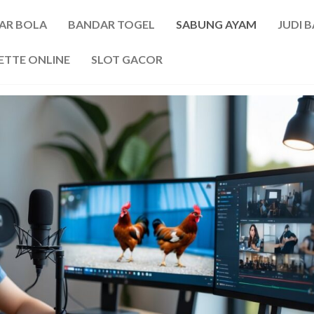
AR BOLA
BANDAR TOGEL
SABUNG AYAM
JUDI 
ETTE ONLINE
SLOT GACOR