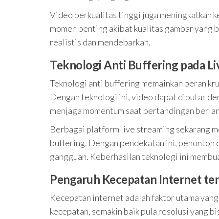
Video berkualitas tinggi juga meningkatkan 
momen penting akibat kualitas gambar yang b
realistis dan mendebarkan.
Teknologi Anti Buffering pada L
Teknologi anti buffering memainkan peran kr
Dengan teknologi ini, video dapat diputar de
menjaga momentum saat pertandingan berla
Berbagai platform live streaming sekarang 
buffering. Dengan pendekatan ini, penonton
gangguan. Keberhasilan teknologi ini membua
Pengaruh Kecepatan Internet ter
Kecepatan internet adalah faktor utama yang
kecepatan, semakin baik pula resolusi yang b