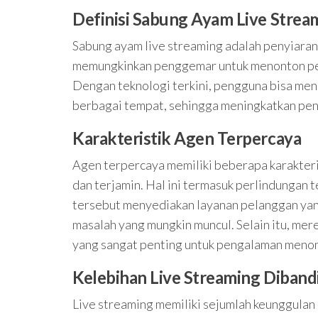
Definisi Sabung Ayam Live Strea
Sabung ayam live streaming adalah penyiaran 
memungkinkan penggemar untuk menonton perta
Dengan teknologi terkini, pengguna bisa men
berbagai tempat, sehingga meningkatkan pe
Karakteristik Agen Terpercaya
Agen terpercaya memiliki beberapa karakter
dan terjamin. Hal ini termasuk perlindungan 
tersebut menyediakan layanan pelanggan yan
masalah yang mungkin muncul. Selain itu, mer
yang sangat penting untuk pengalaman menon
Kelebihan Live Streaming Diban
Live streaming memiliki sejumlah keunggulan