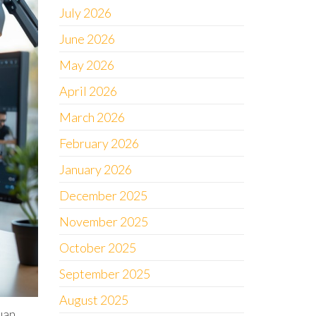
July 2026
June 2026
May 2026
April 2026
March 2026
February 2026
January 2026
December 2025
November 2025
October 2025
September 2025
August 2025
uan.