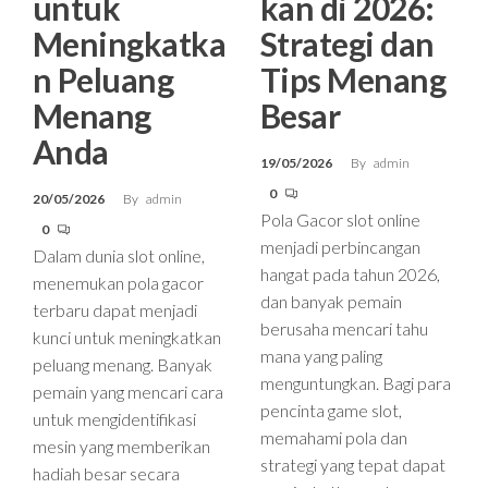
untuk
kan di 2026:
Meningkatka
Strategi dan
n Peluang
Tips Menang
Menang
Besar
Anda
19/05/2026
By
admin
0
20/05/2026
By
admin
Pola Gacor slot online
0
menjadi perbincangan
Dalam dunia slot online,
hangat pada tahun 2026,
menemukan pola gacor
dan banyak pemain
terbaru dapat menjadi
berusaha mencari tahu
kunci untuk meningkatkan
mana yang paling
peluang menang. Banyak
menguntungkan. Bagi para
pemain yang mencari cara
pencinta game slot,
untuk mengidentifikasi
memahami pola dan
mesin yang memberikan
strategi yang tepat dapat
hadiah besar secara