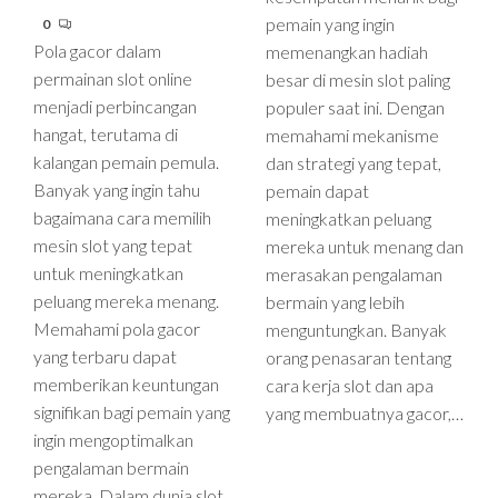
pemain yang ingin
0
Pola gacor dalam
memenangkan hadiah
permainan slot online
besar di mesin slot paling
menjadi perbincangan
populer saat ini. Dengan
hangat, terutama di
memahami mekanisme
kalangan pemain pemula.
dan strategi yang tepat,
Banyak yang ingin tahu
pemain dapat
bagaimana cara memilih
meningkatkan peluang
mesin slot yang tepat
mereka untuk menang dan
untuk meningkatkan
merasakan pengalaman
peluang mereka menang.
bermain yang lebih
Memahami pola gacor
menguntungkan. Banyak
yang terbaru dapat
orang penasaran tentang
memberikan keuntungan
cara kerja slot dan apa
signifikan bagi pemain yang
yang membuatnya gacor,…
ingin mengoptimalkan
pengalaman bermain
mereka. Dalam dunia slot