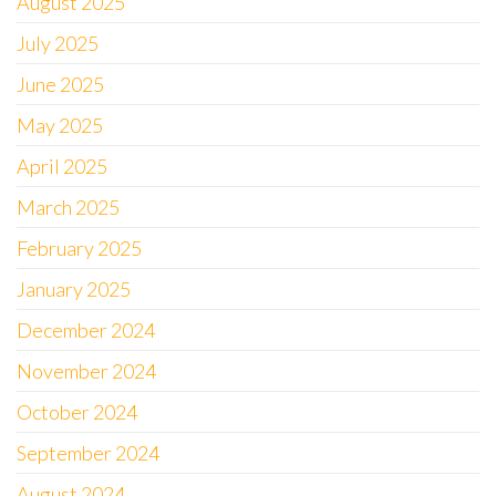
August 2025
July 2025
June 2025
May 2025
April 2025
March 2025
February 2025
January 2025
December 2024
November 2024
October 2024
September 2024
August 2024