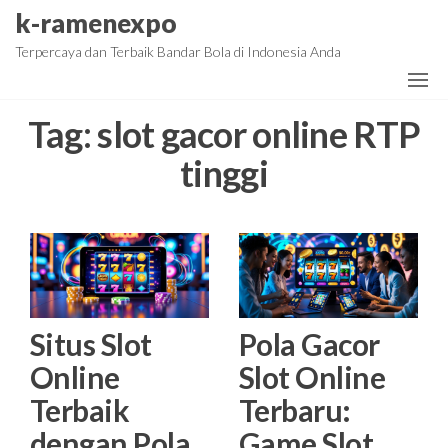
Skip
k-ramenexpo
to
Terpercaya dan Terbaik Bandar Bola di Indonesia Anda
the
content
Tag:
slot gacor online RTP
tinggi
Situs Slot
Pola Gacor
Online
Slot Online
Terbaik
Terbaru:
dengan Pola
Game Slot