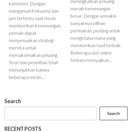
meningkatkan peluang
konsisten. Dengan
meraih kemenangan
mengamati frekuensi dan
besar. Dengan semakin
jam tertentu saat mesin
banyaknya pilihan
memberikan kemenangan,
permainan, penting untuk
pemain dapat
mengetahui mana yang
menyesuaikan strategi
memberikan hasil terbaik.
mereka untuk
Beberapa slot online
memaksimalkan peluang.
terbaru menyajikan…
Teori dan penelitian telah
menunjukkan bahwa
beberapa mesin…
Search
Search
RECENT POSTS