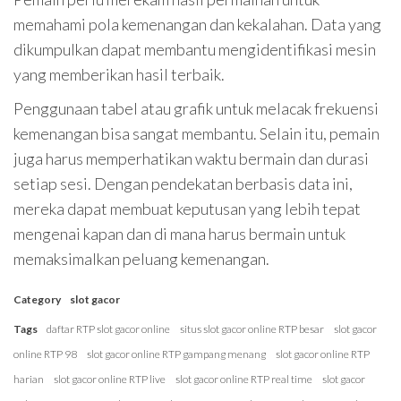
memahami pola kemenangan dan kekalahan. Data yang
dikumpulkan dapat membantu mengidentifikasi mesin
yang memberikan hasil terbaik.
Penggunaan tabel atau grafik untuk melacak frekuensi
kemenangan bisa sangat membantu. Selain itu, pemain
juga harus memperhatikan waktu bermain dan durasi
setiap sesi. Dengan pendekatan berbasis data ini,
mereka dapat membuat keputusan yang lebih tepat
mengenai kapan dan di mana harus bermain untuk
memaksimalkan peluang kemenangan.
Category
slot gacor
Tags
daftar RTP slot gacor online
situs slot gacor online RTP besar
slot gacor
online RTP 98
slot gacor online RTP gampang menang
slot gacor online RTP
harian
slot gacor online RTP live
slot gacor online RTP real time
slot gacor