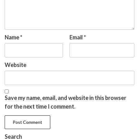
Name
*
Email
*
Website
Save my name, email, and website in this browser
for the next time I comment.
Search