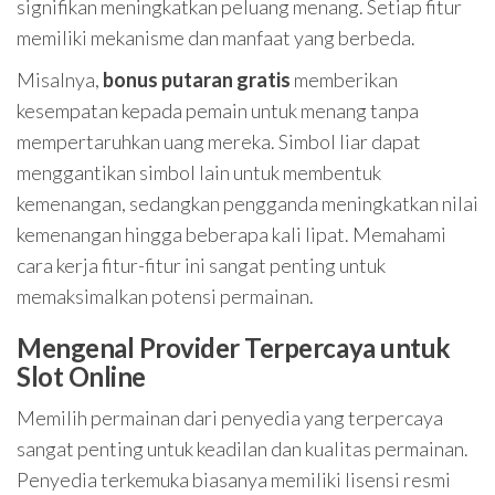
signifikan meningkatkan peluang menang. Setiap fitur
memiliki mekanisme dan manfaat yang berbeda.
Misalnya,
bonus putaran gratis
memberikan
kesempatan kepada pemain untuk menang tanpa
mempertaruhkan uang mereka. Simbol liar dapat
menggantikan simbol lain untuk membentuk
kemenangan, sedangkan pengganda meningkatkan nilai
kemenangan hingga beberapa kali lipat. Memahami
cara kerja fitur-fitur ini sangat penting untuk
memaksimalkan potensi permainan.
Mengenal Provider Terpercaya untuk
Slot Online
Memilih permainan dari penyedia yang terpercaya
sangat penting untuk keadilan dan kualitas permainan.
Penyedia terkemuka biasanya memiliki lisensi resmi