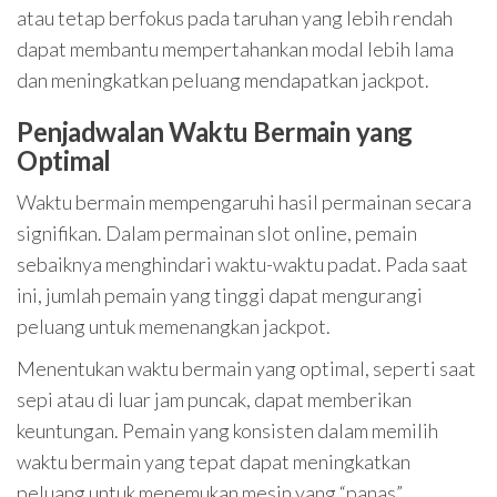
atau tetap berfokus pada taruhan yang lebih rendah
dapat membantu mempertahankan modal lebih lama
dan meningkatkan peluang mendapatkan jackpot.
Penjadwalan Waktu Bermain yang
Optimal
Waktu bermain mempengaruhi hasil permainan secara
signifikan. Dalam permainan slot online, pemain
sebaiknya menghindari waktu-waktu padat. Pada saat
ini, jumlah pemain yang tinggi dapat mengurangi
peluang untuk memenangkan jackpot.
Menentukan waktu bermain yang optimal, seperti saat
sepi atau di luar jam puncak, dapat memberikan
keuntungan. Pemain yang konsisten dalam memilih
waktu bermain yang tepat dapat meningkatkan
peluang untuk menemukan mesin yang “panas”.