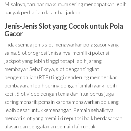
Misalnya, taruhan maksimum sering mendapatkan lebih
banyak perhatian dalam hal jackpot.
Jenis-Jenis Slot yang Cocok untuk Pola
Gacor
Tidak semua jenis slot menawarkan pola gacor yang
sama. Slot progresif, misalnya, memiliki potensi
jackpot yang lebih tinggi tetapi lebih jarang
membayar. Sebaliknya, slot dengan tingkat
pengembalian (RTP) tinggi cenderung memberikan
pembayaran lebih sering dengan jumlah yang lebih
kecil. Slot video dengan tema dan fitur bonus juga
sering menarik pemain karena menawarkan peluang
lebih besar untuk kemenangan. Pemain sebaiknya
mencari slot yang memiliki reputasi baik berdasarkan
ulasan dan pengalaman pemain lain untuk