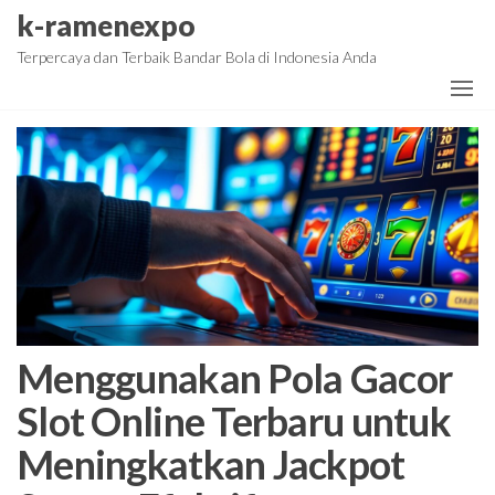
Skip
k-ramenexpo
to
Terpercaya dan Terbaik Bandar Bola di Indonesia Anda
the
content
Menggunakan Pola Gacor
Slot Online Terbaru untuk
Meningkatkan Jackpot