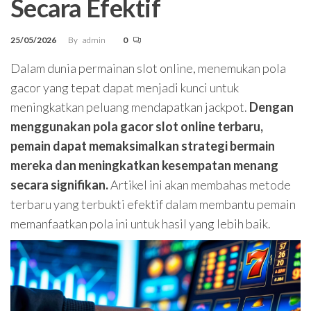
Secara Efektif
25/05/2026
By
admin
0
Dalam dunia permainan slot online, menemukan pola
gacor yang tepat dapat menjadi kunci untuk
meningkatkan peluang mendapatkan jackpot.
Dengan
menggunakan pola gacor slot online terbaru,
pemain dapat memaksimalkan strategi bermain
mereka dan meningkatkan kesempatan menang
secara signifikan.
Artikel ini akan membahas metode
terbaru yang terbukti efektif dalam membantu pemain
memanfaatkan pola ini untuk hasil yang lebih baik.