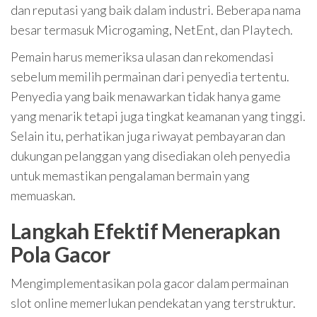
dan reputasi yang baik dalam industri. Beberapa nama
besar termasuk Microgaming, NetEnt, dan Playtech.
Pemain harus memeriksa ulasan dan rekomendasi
sebelum memilih permainan dari penyedia tertentu.
Penyedia yang baik menawarkan tidak hanya game
yang menarik tetapi juga tingkat keamanan yang tinggi.
Selain itu, perhatikan juga riwayat pembayaran dan
dukungan pelanggan yang disediakan oleh penyedia
untuk memastikan pengalaman bermain yang
memuaskan.
Langkah Efektif Menerapkan
Pola Gacor
Mengimplementasikan pola gacor dalam permainan
slot online memerlukan pendekatan yang terstruktur.