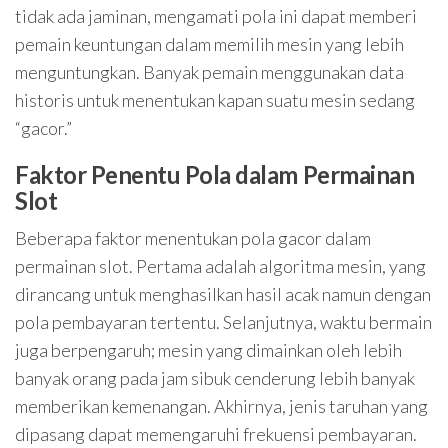
tidak ada jaminan, mengamati pola ini dapat memberi
pemain keuntungan dalam memilih mesin yang lebih
menguntungkan. Banyak pemain menggunakan data
historis untuk menentukan kapan suatu mesin sedang
“gacor.”
Faktor Penentu Pola dalam Permainan
Slot
Beberapa faktor menentukan pola gacor dalam
permainan slot. Pertama adalah algoritma mesin, yang
dirancang untuk menghasilkan hasil acak namun dengan
pola pembayaran tertentu. Selanjutnya, waktu bermain
juga berpengaruh; mesin yang dimainkan oleh lebih
banyak orang pada jam sibuk cenderung lebih banyak
memberikan kemenangan. Akhirnya, jenis taruhan yang
dipasang dapat memengaruhi frekuensi pembayaran.