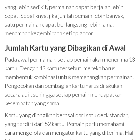
yang lebih sedikit, permainan dapat berjalan lebih
cepat. Sebaliknya, jika jumlah pemain lebih banyak,
satu permainan dapat berlangsung lebih lama,
menambah kegembiraan setiap gacor.
Jumlah Kartu yang Dibagikan di Awal
Pada awal permainan, setiap pemain akan menerima 13
kartu. Dengan 13 kartu tersebut, mereka harus
membentuk kombinasi untuk memenangkan permainan.
Pengocokan dan pembagian kartu harus dilakukan
secara adil, sehingga setiap pemain mendapatkan
kesempatan yang sama.
Kartu yang dibagikan berasal dari satu deck standar,
yang terdiri dari 52 kartu. Pemain perlu memahami
cara mengelola dan mengatur kartu yang diterima. Hal