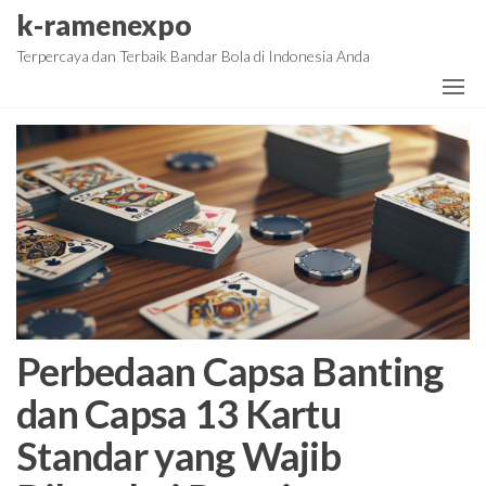
Skip
k-ramenexpo
to
Terpercaya dan Terbaik Bandar Bola di Indonesia Anda
the
content
Perbedaan Capsa Banting
dan Capsa 13 Kartu
Standar yang Wajib