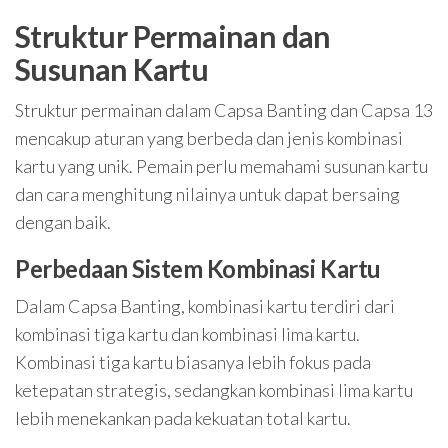
Struktur Permainan dan
Susunan Kartu
Struktur permainan dalam Capsa Banting dan Capsa 13
mencakup aturan yang berbeda dan jenis kombinasi
kartu yang unik. Pemain perlu memahami susunan kartu
dan cara menghitung nilainya untuk dapat bersaing
dengan baik.
Perbedaan Sistem Kombinasi Kartu
Dalam Capsa Banting, kombinasi kartu terdiri dari
kombinasi tiga kartu dan kombinasi lima kartu.
Kombinasi tiga kartu biasanya lebih fokus pada
ketepatan strategis, sedangkan kombinasi lima kartu
lebih menekankan pada kekuatan total kartu.