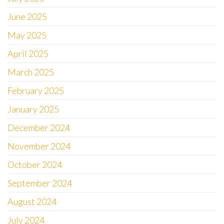
June 2025
May 2025
April 2025
March 2025
February 2025
January 2025
December 2024
November 2024
October 2024
September 2024
August 2024
July 2024