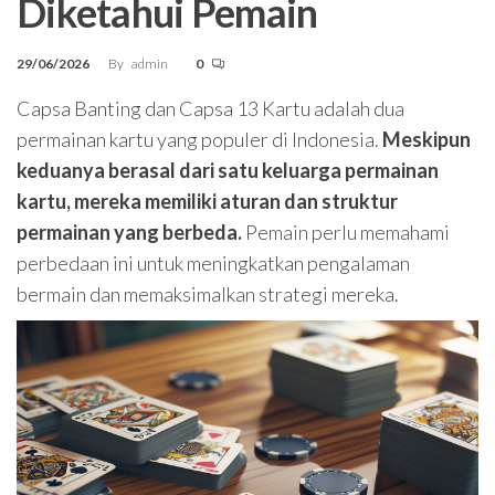
Diketahui Pemain
29/06/2026
By
admin
0
Capsa Banting dan Capsa 13 Kartu adalah dua
permainan kartu yang populer di Indonesia.
Meskipun
keduanya berasal dari satu keluarga permainan
kartu, mereka memiliki aturan dan struktur
permainan yang berbeda.
Pemain perlu memahami
perbedaan ini untuk meningkatkan pengalaman
bermain dan memaksimalkan strategi mereka.