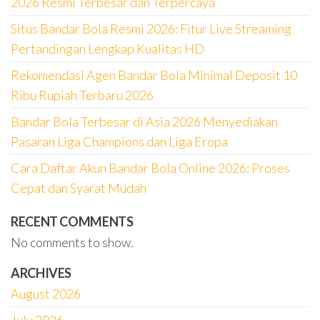
2026 Resmi Terbesar dan Terpercaya
Situs Bandar Bola Resmi 2026: Fitur Live Streaming
Pertandingan Lengkap Kualitas HD
Rekomendasi Agen Bandar Bola Minimal Deposit 10
Ribu Rupiah Terbaru 2026
Bandar Bola Terbesar di Asia 2026 Menyediakan
Pasaran Liga Champions dan Liga Eropa
Cara Daftar Akun Bandar Bola Online 2026: Proses
Cepat dan Syarat Mudah
RECENT COMMENTS
No comments to show.
ARCHIVES
August 2026
July 2026