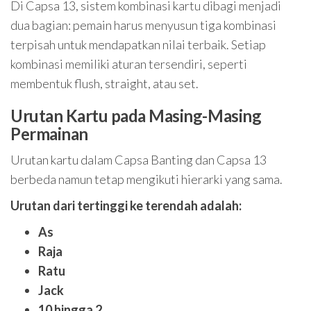
Di Capsa 13, sistem kombinasi kartu dibagi menjadi
dua bagian: pemain harus menyusun tiga kombinasi
terpisah untuk mendapatkan nilai terbaik. Setiap
kombinasi memiliki aturan tersendiri, seperti
membentuk flush, straight, atau set.
Urutan Kartu pada Masing-Masing
Permainan
Urutan kartu dalam Capsa Banting dan Capsa 13
berbeda namun tetap mengikuti hierarki yang sama.
Urutan dari tertinggi ke terendah adalah:
As
Raja
Ratu
Jack
10 hingga 2