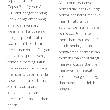
tepat untuk bermain
Meskipun keduanya
Capsa Banting dan Capsa
berasal dari satu keluarga
13 Kartu sangat penting
permainan kartu, mereka
untuk pengalaman yang
memiliki aturan dan
aman dan nyaman.
struktur permainan yang
Keamanan harus selalu
berbeda. Pemain perlu
menjadi prioritas utama
memahami perbedaan ini
saat memilih platform
untuk meningkatkan
permainan online. Dengan
pengalaman bermain dan
banyaknya pilihan yang
memaksimalkan strategi
tersedia, penting untuk
mereka. Capsa Banting
memahami kriteria yang
menawarkan tingkat
membantu dalam menilai
kesulitan yang lebih tinggi
resolusi suatu platform.
dan memerlukan lebih
Selain keamanan,
banyak…
kenyamanan dalam
bermain juga memainkan
peran…