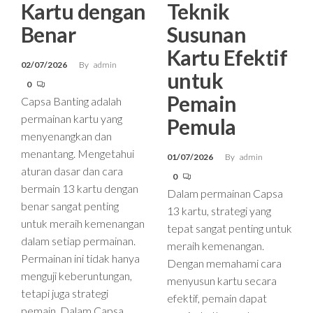
Kartu dengan
Teknik
Benar
Susunan
Kartu Efektif
02/07/2026
By
admin
untuk
0
Pemain
Capsa Banting adalah
permainan kartu yang
Pemula
menyenangkan dan
menantang. Mengetahui
01/07/2026
By
admin
aturan dasar dan cara
0
bermain 13 kartu dengan
Dalam permainan Capsa
benar sangat penting
13 kartu, strategi yang
untuk meraih kemenangan
tepat sangat penting untuk
dalam setiap permainan.
meraih kemenangan.
Permainan ini tidak hanya
Dengan memahami cara
menguji keberuntungan,
menyusun kartu secara
tetapi juga strategi
efektif, pemain dapat
pemain. Dalam Capsa