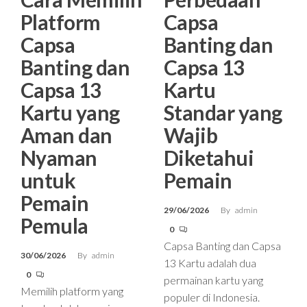
Platform
Capsa
Capsa
Banting dan
Banting dan
Capsa 13
Capsa 13
Kartu
Kartu yang
Standar yang
Aman dan
Wajib
Nyaman
Diketahui
untuk
Pemain
Pemain
29/06/2026
By
admin
Pemula
0
Capsa Banting dan Capsa
30/06/2026
By
admin
13 Kartu adalah dua
0
permainan kartu yang
Memilih platform yang
populer di Indonesia.