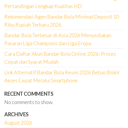
Pertandingan Lengkap Kualitas HD
Rekomendasi Agen Bandar Bola Minimal Deposit 10
Ribu Rupiah Terbaru 2026
Bandar Bola Terbesar di Asia 2026 Menyediakan
Pasaran Liga Champions dan Liga Eropa
Cara Daftar Akun Bandar Bola Online 2026: Proses
Cepat dan Syarat Mudah
Link Alternatif Bandar Bola Resmi 2026 Bebas Blokir
Akses Cepat Melalui Smartphone
RECENT COMMENTS
No comments to show.
ARCHIVES
August 2026