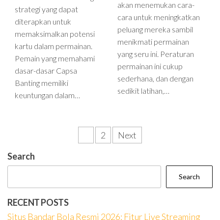
akan menemukan cara-
strategi yang dapat
cara untuk meningkatkan
diterapkan untuk
peluang mereka sambil
memaksimalkan potensi
menikmati permainan
kartu dalam permainan.
yang seru ini. Peraturan
Pemain yang memahami
permainan ini cukup
dasar-dasar Capsa
sederhana, dan dengan
Banting memiliki
sedikit latihan,…
keuntungan dalam…
Posts
1
2
Next
pagination
Search
Search
RECENT POSTS
Situs Bandar Bola Resmi 2026: Fitur Live Streaming