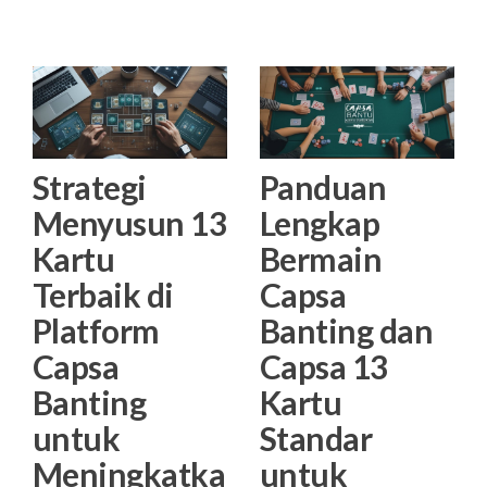
Strategi
Panduan
Menyusun 13
Lengkap
Kartu
Bermain
Terbaik di
Capsa
Platform
Banting dan
Capsa
Capsa 13
Banting
Kartu
untuk
Standar
Meningkatka
untuk