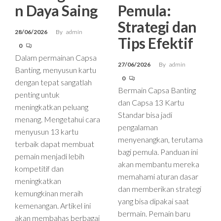
n Daya Saing
Pemula:
Strategi dan
28/06/2026
By
admin
Tips Efektif
0
Dalam permainan Capsa
27/06/2026
By
admin
Banting, menyusun kartu
0
dengan tepat sangatlah
Bermain Capsa Banting
penting untuk
dan Capsa 13 Kartu
meningkatkan peluang
Standar bisa jadi
menang. Mengetahui cara
pengalaman
menyusun 13 kartu
menyenangkan, terutama
terbaik dapat membuat
bagi pemula. Panduan ini
pemain menjadi lebih
akan membantu mereka
kompetitif dan
memahami aturan dasar
meningkatkan
dan memberikan strategi
kemungkinan meraih
yang bisa dipakai saat
kemenangan. Artikel ini
bermain. Pemain baru
akan membahas berbagai