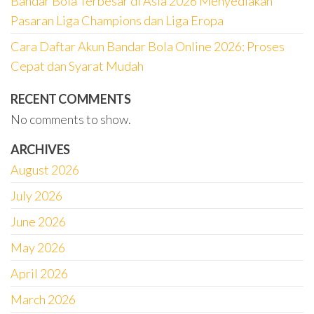
Bandar Bola Terbesar di Asia 2026 Menyediakan
Pasaran Liga Champions dan Liga Eropa
Cara Daftar Akun Bandar Bola Online 2026: Proses
Cepat dan Syarat Mudah
RECENT COMMENTS
No comments to show.
ARCHIVES
August 2026
July 2026
June 2026
May 2026
April 2026
March 2026