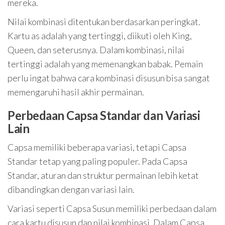
mereka.
Nilai kombinasi ditentukan berdasarkan peringkat.
Kartu as adalah yang tertinggi, diikuti oleh King,
Queen, dan seterusnya. Dalam kombinasi, nilai
tertinggi adalah yang memenangkan babak. Pemain
perlu ingat bahwa cara kombinasi disusun bisa sangat
memengaruhi hasil akhir permainan.
Perbedaan Capsa Standar dan Variasi
Lain
Capsa memiliki beberapa variasi, tetapi Capsa
Standar tetap yang paling populer. Pada Capsa
Standar, aturan dan struktur permainan lebih ketat
dibandingkan dengan variasi lain.
Variasi seperti Capsa Susun memiliki perbedaan dalam
cara kartu disusun dan nilai kombinasi. Dalam Capsa