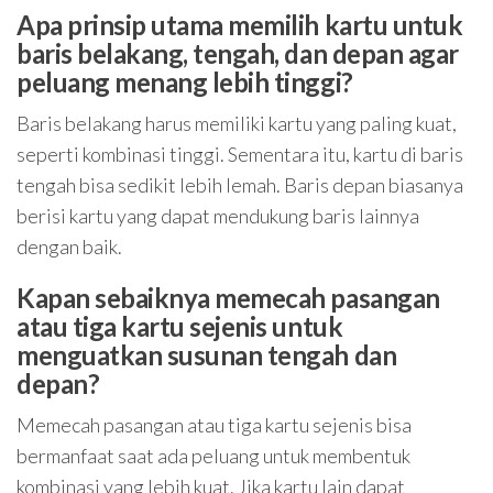
Apa prinsip utama memilih kartu untuk
baris belakang, tengah, dan depan agar
peluang menang lebih tinggi?
Baris belakang harus memiliki kartu yang paling kuat,
seperti kombinasi tinggi. Sementara itu, kartu di baris
tengah bisa sedikit lebih lemah. Baris depan biasanya
berisi kartu yang dapat mendukung baris lainnya
dengan baik.
Kapan sebaiknya memecah pasangan
atau tiga kartu sejenis untuk
menguatkan susunan tengah dan
depan?
Memecah pasangan atau tiga kartu sejenis bisa
bermanfaat saat ada peluang untuk membentuk
kombinasi yang lebih kuat. Jika kartu lain dapat