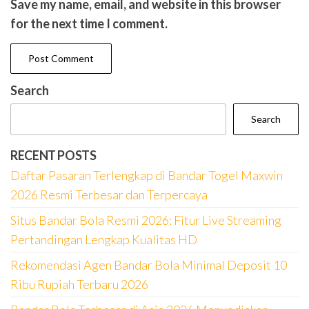
Save my name, email, and website in this browser
for the next time I comment.
Search
Search
RECENT POSTS
Daftar Pasaran Terlengkap di Bandar Togel Maxwin
2026 Resmi Terbesar dan Terpercaya
Situs Bandar Bola Resmi 2026: Fitur Live Streaming
Pertandingan Lengkap Kualitas HD
Rekomendasi Agen Bandar Bola Minimal Deposit 10
Ribu Rupiah Terbaru 2026