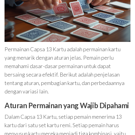
Permainan Capsa 13 Kartu adalah permainan kartu
yang menarik dengan aturan jelas. Pemain perlu
memahami dasar-dasar permainan untuk dapat
bersaing secara efektif. Berikut adalah penjelasan
tentang aturan, pembagian kartu, dan perbedaannya
dengan variasi lain.
Aturan Permainan yang Wajib Dipahami
Dalam Capsa 13 Kartu, setiap pemain menerima 13
kartu dari satu set kartu remi. Setiap pemain harus
menyusun kartu mereka menjadi tiga kombinasi, yaitu