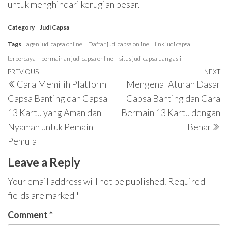
untuk menghindari kerugian besar.
Category
Judi Capsa
Tags
agen judi capsa online
Daftar judi capsa online
link judi capsa
terpercaya
permainan judi capsa online
situs judi capsa uang asli
Post
Previous
PREVIOUS
NEXT
N
Cara Memilih Platform
Mengenal Aturan Dasar
navigation
Post
P
Capsa Banting dan Capsa
Capsa Banting dan Cara
13 Kartu yang Aman dan
Bermain 13 Kartu dengan
Nyaman untuk Pemain
Benar
Pemula
Leave a Reply
Your email address will not be published.
Required
fields are marked
*
Comment
*