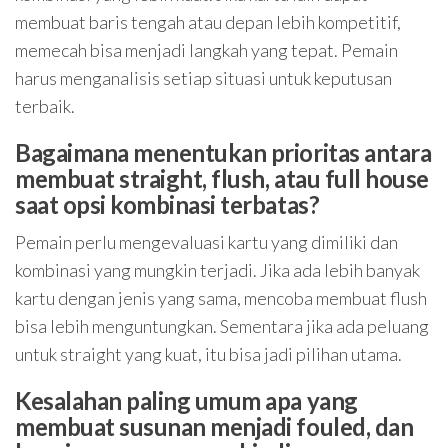
membuat baris tengah atau depan lebih kompetitif,
memecah bisa menjadi langkah yang tepat. Pemain
harus menganalisis setiap situasi untuk keputusan
terbaik.
Bagaimana menentukan prioritas antara
membuat straight, flush, atau full house
saat opsi kombinasi terbatas?
Pemain perlu mengevaluasi kartu yang dimiliki dan
kombinasi yang mungkin terjadi. Jika ada lebih banyak
kartu dengan jenis yang sama, mencoba membuat flush
bisa lebih menguntungkan. Sementara jika ada peluang
untuk straight yang kuat, itu bisa jadi pilihan utama.
Kesalahan paling umum apa yang
membuat susunan menjadi fouled, dan