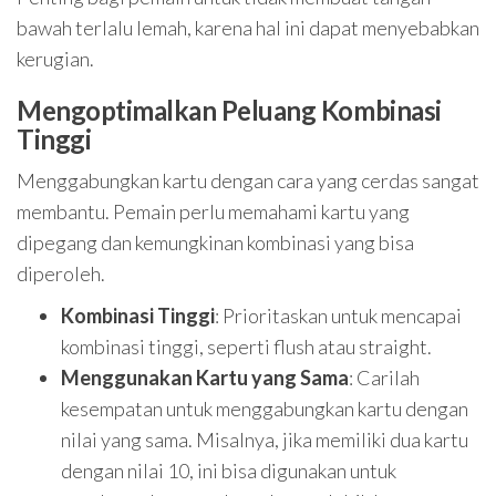
bawah terlalu lemah, karena hal ini dapat menyebabkan
kerugian.
Mengoptimalkan Peluang Kombinasi
Tinggi
Menggabungkan kartu dengan cara yang cerdas sangat
membantu. Pemain perlu memahami kartu yang
dipegang dan kemungkinan kombinasi yang bisa
diperoleh.
Kombinasi Tinggi
: Prioritaskan untuk mencapai
kombinasi tinggi, seperti flush atau straight.
Menggunakan Kartu yang Sama
: Carilah
kesempatan untuk menggabungkan kartu dengan
nilai yang sama. Misalnya, jika memiliki dua kartu
dengan nilai 10, ini bisa digunakan untuk