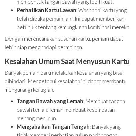
membentuk tangan bawah yang lebih kuat.
Perhatikan Kartu Lawan
: Waspadai kartu yang
telah dibuka pemain lain. Ini dapat memberikan
petunjuk tentang kemungkinan kombinasi mereka.
Dengan merencanakan susunan kartu, pemain dapat
lebih siap menghadapi permainan.
Kesalahan Umum Saat Menyusun Kartu
Banyak pemain baru melakukan kesalahan yang bisa
dihindari. Mengetahui kesalahan ini dapat membantu
mengurangi kerugian.
Tangan Bawah yang Lemah
: Membuat tangan
bawah terlalu lemah membuat kesempatan
menang menurun.
Mengabaikan Tangan Tengah
: Banyak yang
tidak memberi perhatian cukup pada tangan