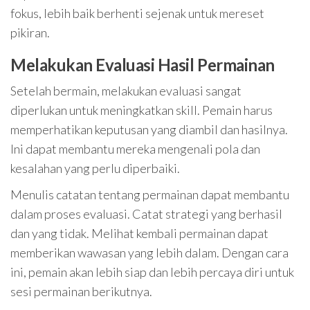
fokus, lebih baik berhenti sejenak untuk mereset
pikiran.
Melakukan Evaluasi Hasil Permainan
Setelah bermain, melakukan evaluasi sangat
diperlukan untuk meningkatkan skill. Pemain harus
memperhatikan keputusan yang diambil dan hasilnya.
Ini dapat membantu mereka mengenali pola dan
kesalahan yang perlu diperbaiki.
Menulis catatan tentang permainan dapat membantu
dalam proses evaluasi. Catat strategi yang berhasil
dan yang tidak. Melihat kembali permainan dapat
memberikan wawasan yang lebih dalam. Dengan cara
ini, pemain akan lebih siap dan lebih percaya diri untuk
sesi permainan berikutnya.