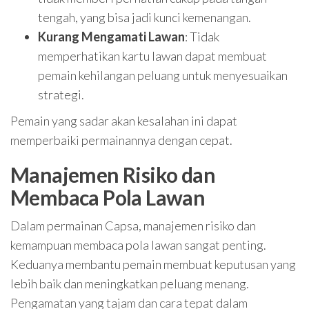
tengah, yang bisa jadi kunci kemenangan.
Kurang Mengamati Lawan
: Tidak
memperhatikan kartu lawan dapat membuat
pemain kehilangan peluang untuk menyesuaikan
strategi.
Pemain yang sadar akan kesalahan ini dapat
memperbaiki permainannya dengan cepat.
Manajemen Risiko dan
Membaca Pola Lawan
Dalam permainan Capsa, manajemen risiko dan
kemampuan membaca pola lawan sangat penting.
Keduanya membantu pemain membuat keputusan yang
lebih baik dan meningkatkan peluang menang.
Pengamatan yang tajam dan cara tepat dalam