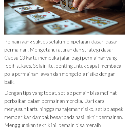
Pemain yang sukses selalu mempelajari dasar-dasar
permainan. Mengetahui aturan dan strategi dasar
Capsa 13 kartu membuka jalan bagi permainan yang
lebih sukses. Selain itu, penting untuk dapat membaca
pola permainan lawan dan mengelola risiko dengan
baik.
Dengan tips yang tepat, setiap pemain bisa melihat
perbaikan dalam permainan mereka. Dari cara
menyusun kartu hingga manajemen risiko, setiap aspek
memberikan dampak besar pada hasil akhir permainan.
Menggunakan teknik ini, pemain bisa meraih