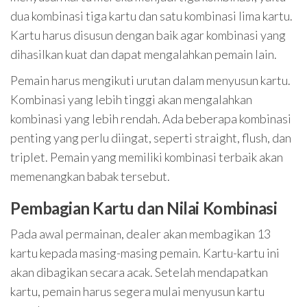
dua kombinasi tiga kartu dan satu kombinasi lima kartu.
Kartu harus disusun dengan baik agar kombinasi yang
dihasilkan kuat dan dapat mengalahkan pemain lain.
Pemain harus mengikuti urutan dalam menyusun kartu.
Kombinasi yang lebih tinggi akan mengalahkan
kombinasi yang lebih rendah. Ada beberapa kombinasi
penting yang perlu diingat, seperti straight, flush, dan
triplet. Pemain yang memiliki kombinasi terbaik akan
memenangkan babak tersebut.
Pembagian Kartu dan Nilai Kombinasi
Pada awal permainan, dealer akan membagikan 13
kartu kepada masing-masing pemain. Kartu-kartu ini
akan dibagikan secara acak. Setelah mendapatkan
kartu, pemain harus segera mulai menyusun kartu