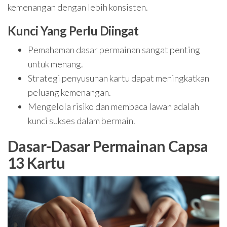
kemenangan dengan lebih konsisten.
Kunci Yang Perlu Diingat
Pemahaman dasar permainan sangat penting
untuk menang.
Strategi penyusunan kartu dapat meningkatkan
peluang kemenangan.
Mengelola risiko dan membaca lawan adalah
kunci sukses dalam bermain.
Dasar-Dasar Permainan Capsa
13 Kartu